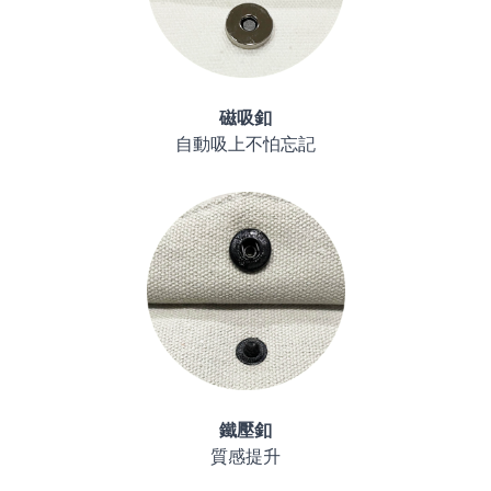
磁吸釦
自動吸上不怕忘記
鐵壓釦
質感提升