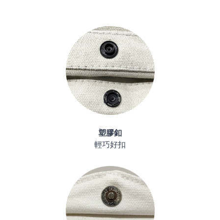
塑膠釦
輕巧好扣