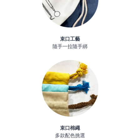
束口工藝
隨手一拉隨手綁
束口棉繩
多款配色挑選