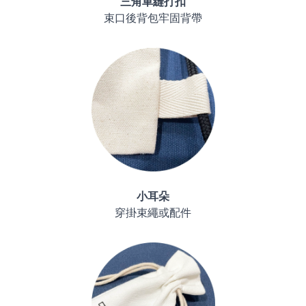
三角車縫打扣
束口後背包牢固背帶
小耳朵
穿掛束繩或配件