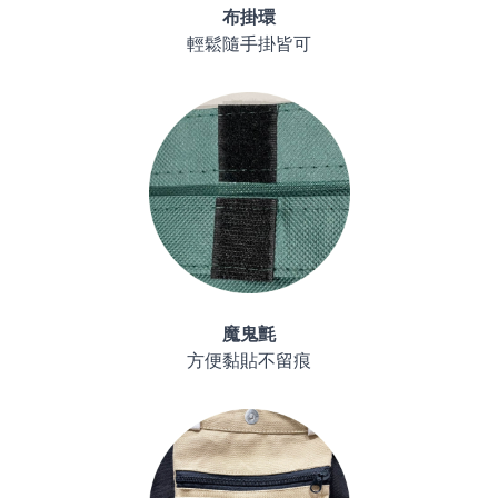
布掛環
輕鬆隨手掛皆可
魔鬼氈
方便黏貼不留痕