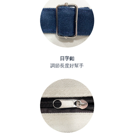
日字釦
調節長度好幫手