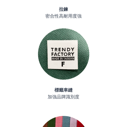
拉鍊
密合性高耐用度強
標籤車縫
加強品牌識別度