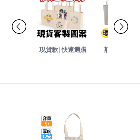
現貨款|快速選購
訂製款|環保
袋