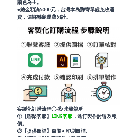
顏色為主。
●總金額滿5000元，台灣本島郵寄單處免收運
費，偏鄉離島運費另計。
客製化訂購流程①-⑥ 步驟說明
①【聯繫客服】
LINE客服
，進行製作討論及報
價。
②【提供圖檔】自備可印刷圖檔。