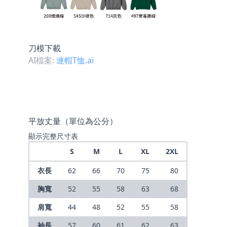
刀模下載
AI檔案:
連帽T恤.ai
平放丈量（單位為公分）
顯示完整尺寸表
S
M
L
XL
2XL
衣長
62
66
70
75
80
胸寬
52
55
58
63
68
肩寬
44
48
52
55
58
袖長
57
60
61
62
63