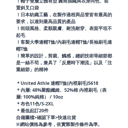
！帽子雙層立體有型 圓筒抽繩與衣身同色、前
置斜叉口袋
！日本紡織工藝，在製作過程與品管皆有最高的
要求，以達到最高品質的產品
！街頭風格、柔順親膚、耐洗耐穿、表面平坦不
起毛
！客製大學連帽T恤/內刷毛連帽T恤/長袖刷毛連
帽T恤
！簡單的設計，剪裁、觸感，縫紉技術等細節都
是一絲不苟，兼具了「反應時下潮流」以及「注
重細節」的精神
＊United Athle 連帽T恤(內裡刷毛)5618
＊內層: 48%聚酯纖維、52%棉 內裡刷毛（表
層: 100%純棉） / 10oz
＊布色11色/S-2XL
＊最低起訂20件
自備圖檔>確認下單>快速出貨
※網站價格為參考，依實際製作條件為準。