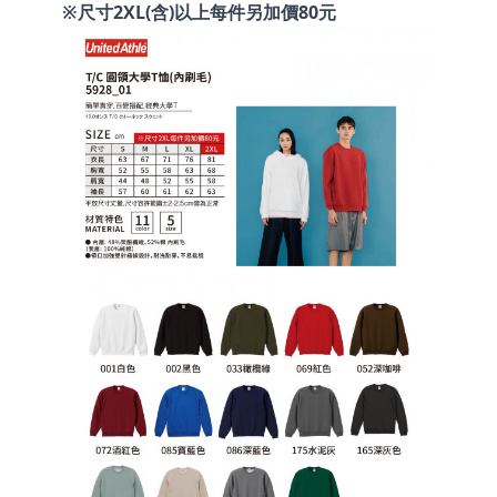
※尺寸2XL(含)以上每件另加價80元