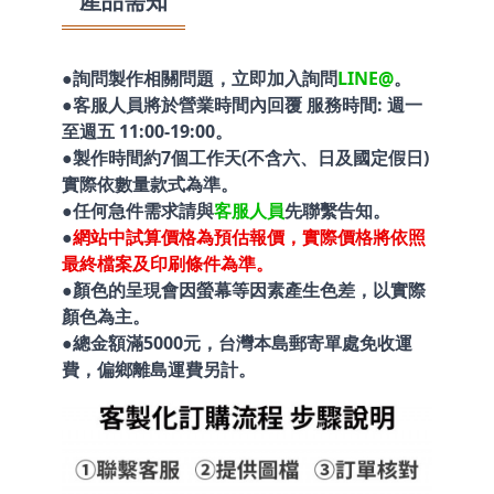
產品需知
●詢問製作相關問題，立即加入詢問
LINE@
。
●客服人員將於營業時間內回覆 服務時間: 週一
至週五 11:00-19:00。
●製作時間約7個工作天(不含六、日及國定假日)
實際依數量款式為準。
●任何急件需求請與
客服人員
先聯繫告知。
●
網站中試算價格為預估報價，實際價格將依照
最終檔案及印刷條件為準。
●顏色的呈現會因螢幕等因素產生色差，以實際
顏色為主。
●總金額滿5000元，台灣本島郵寄單處免收運
費，偏鄉離島運費另計。