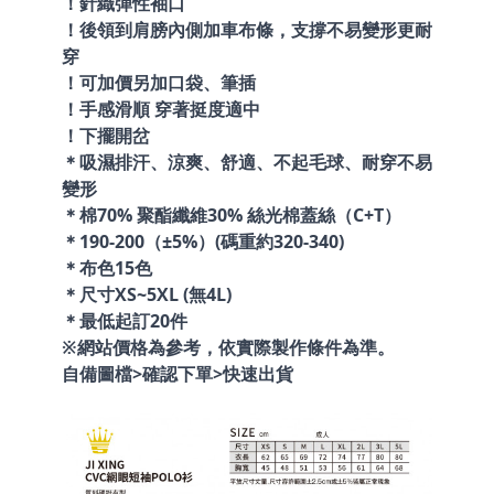
！針織彈性袖口
！後領到肩膀內側加車布條，支撐不易變形更耐
穿
！可加價另加口袋、筆插
！手感滑順 穿著挺度適中
！下擺開岔
＊吸濕排汗、涼爽、舒適、不起毛球、耐穿不易
變形
＊棉70% 聚酯纖維30% 絲光棉蓋絲（C+T）
＊190-200（±5%）(碼重約320-340)
＊布色15色
＊尺寸XS~5XL (無4L)
＊最低起訂20件
※網站價格為參考，依實際製作條件為準。
自備圖檔>確認下單>快速出貨