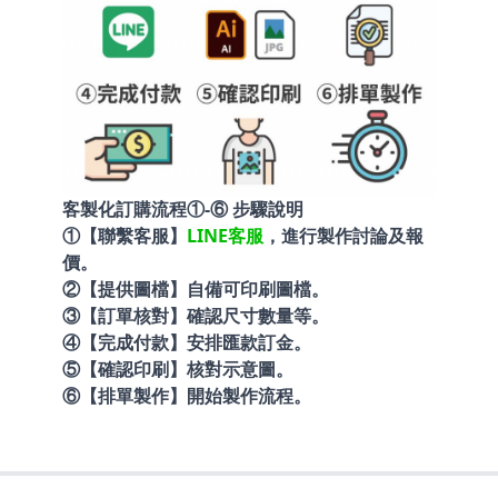
客製化訂購流程①-⑥ 步驟說明
①【聯繫客服】
LINE客服
，進行製作討論及報
價。
②【提供圖檔】自備可印刷圖檔。
③【訂單核對】確認尺寸數量等。
④【完成付款】安排匯款訂金。
⑤【確認印刷】核對示意圖。
⑥【排單製作】開始製作流程。