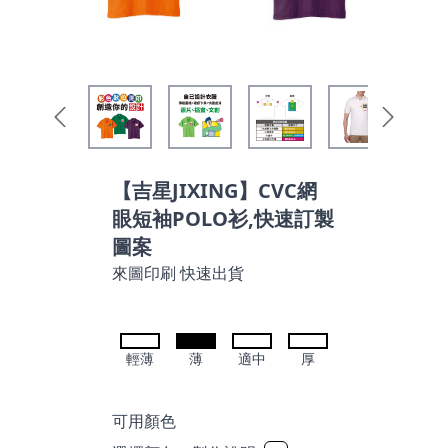
【吉星JIXING】CVC網
眼短袖POLO衫,快速訂製
圖案
來圖印刷 快速出貨
輕薄
薄
適中
厚
可用顏色