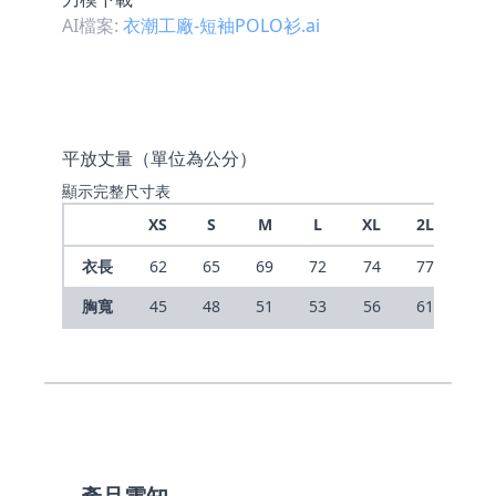
AI檔案:
衣潮工廠-短袖POLO衫.ai
平放丈量（單位為公分）
顯示完整尺寸表
XS
S
M
L
XL
2L
3L
衣長
62
65
69
72
74
77
80
胸寬
45
48
51
53
56
61
64