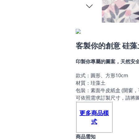
客製你的創意 硅藻
印製你專屬的圖案，天然安
款式：圓形、方形10cm
材質：珪藻土
包裝：素面牛皮紙盒 (開窗，
可依照需求訂製尺寸，請將
更多商品樣
式
商品需知