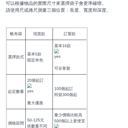
可以根據物品的實際尺寸來選擇袋子會更準確唷。
請使用尺或捲尺測量三個位置：長度、寬度和深度。
帆布袋
現貨款
訂製款
基本16款
基本5款
選擇款式
固定米色
可全客製
20個起訂
100個起訂
起定數量
特規300個起
量大優惠
量少價格比較高
50-125元
500個以上更便宜
價格區間
依數量不同